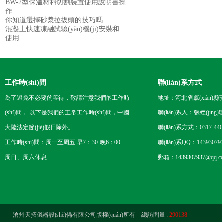
BW-2型保溫材料切割裝置使用說明書操
作
你知道選擇砂漿拉拔頭的技巧嗎
混凝土快速凍融試驗(yàn)機(jī)安裝和
使用
工作時(shí)間
聯(lián)系方式
為了避免不必要的等待，敬請注意我們的工作時
地址：河北省獻(xiàn)縣
(shí)間 。以下是我們的正常工作時(shí)間，中國
聯(lián)系人：張經(jīng)
大陸法定節(jié)假日除外。
聯(lián)系方式：0317-440
工作時(shí)間：周一至周五 早7：30-晚6：00
聯(lián)系QQ：14393079
周日、周六休息
郵箱：1439307937@qq.c
滄州天拓儀器設(shè)備有限公司版權(quán)所有 總訪問量 :
290138